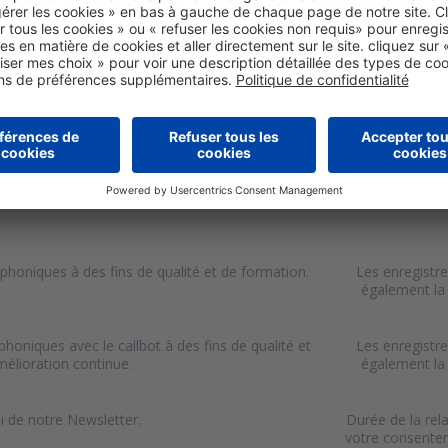
r assurer les finalités suivantes :
Finalités
es, gestion du service après-vente et de façon
Les données 
 et financière de nos clients ; Communication
ns relatives à vos commandes.
emandes de renseignements formulées par les
Les données 
et des réponses à y apporter.
phoniques à des fins de qualité et de formation.
Les enregistr
également la 
honiques avec le callbot à des fins de qualité et
Les enregistr
mélioration continue.
également la 
i de notre Newsletter.
Durée de la rela
votre consentem