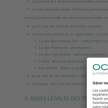
L’historique des réclamations formulées par le p
Le suivi des réclamations formulées par le pers
Nous pouvons recueillir des données personnelles n
par le biais des contrats et services souscrits ;
via nos sites internet et nos applications, en fonc
Le site Mon Compte OCP :
moncompte.ocp.
Le site Pharmactiv :
pharmactiv.fr
Le site e-documents :
www.edocuments.fr
e-data :
www.ocp-pharmalia.fr/ocp-pharmaci
Ma centrale :
www.ocp-pharmalia.fr/ocp-ph
par le biais de vos demandes créées sur le site, 
ou lorsque vous nous les donnez de manière volo
3. BASES LÉGALES DES TRAITEME