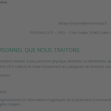
nées
dataprotection@phoenixocp.fr
PHOENIX OCP – DPO – 2 rue Galien, 93400 Saint-
ERSONNEL QUE NOUS TRAITONS
mation relative à une personne physique identifiée ou identifiable, 
IX OCP collecte et traite notamment les catégories de données suiv
macie ;
cie ;
egmentation) et informations logistiques de la pharmacie (commandes,
nes d’appel ;