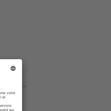
 ;
 de satisfaction.
ON