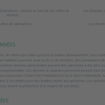
réclamations ; Gestion et Suivi de nos offres et
Les données co
services.
êtes de satisfaction.
Les donnée
ONNÉES
s, de même que celles qui sont recueillies ultérieurement, nous sont
es habilitées puissent avoir accès à ces données. Nos prestataires d
 Certaines données personnelles peuvent être adressées à des tiers ou
 conventionnelles. Vos données à caractère personnel peuvent faire l’
OCP dont notamment COMPTOIR PHARMACEUTIQUE MEDITERRANEEN,
à ces entités pour des finalités visées aux présentes. Ces opératio
ous assurer la protection et le respect de vos droits.
NÉES