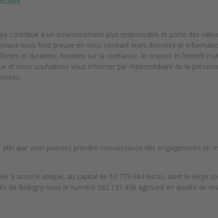
tialité
i contribue à un environnement plus responsable et porte des valeurs
rciaux nous font preuve en nous confiant leurs données et informat
ortes et durables, fondées sur la confiance, le respect et l’intérêt 
ux et nous souhaitons vous informer par l’intermédiaire de la présent
onnées.
afin que vous puissiez prendre connaissance des engagements en ma
e à associé unique, au capital de 53 775 084 euros, dont le siège soc
és de Bobigny sous le numéro 582 137 436 agissant en qualité de re