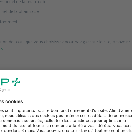
ersonnel de la pharmacie ;
onnel de la pharmacie
otamment :
tion de l’outil que vous choisissez pour naviguer sur le site, à savoir :
fr
en/pilotage/edata/accueil
armacien/ma-centrale
des documents que vous téléchargez sur le site, et des centres d’appel
ntaire, notamment pour la présentation de services ou lors d’enquête
NTS, FINALITÉS ET DURÉES DE CONSERVATI