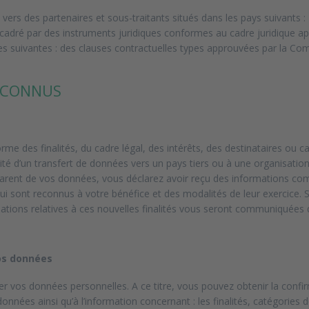
ers des partenaires et sous-traitants situés dans les pays suivants :
cadré par des instruments juridiques conformes au cadre juridique appl
es suivantes : des clauses contractuelles types approuvées par la C
RECONNUS
me des finalités, du cadre légal, des intérêts, des destinataires ou c
ité d’un transfert de données vers un pays tiers ou à une organisation
ansparent de vos données, vous déclarez avoir reçu des informations c
qui sont reconnus à votre bénéfice et des modalités de leur exercice.
ormations relatives à ces nouvelles finalités vous seront communiquées
vos données
fier vos données personnelles. A ce titre, vous pouvez obtenir la con
 données ainsi qu’à l’information concernant : les finalités, catégorie