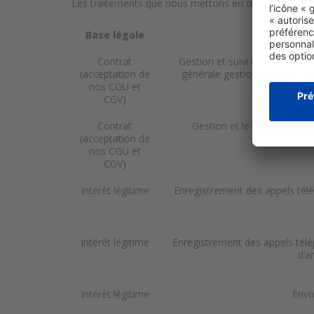
Les traitements que nous mettons en œuvre le sont pou
Base légale
Contrat
Gestion et suivi des command
(acceptation de
générale gestion commerciale
nos CGU et
d’informatio
CGV)
Contrat
Gestion et le suivi des d
(acceptation de
pharmaciens 
nos CGU et
CGV)
Intérêt légitime
Enregistrement des appels télé
Intérêt légitime
Enregistrement des appels télép
d’a
Intérêt légitime
Envo