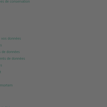
rées de conservation
 de vos données
es
nts de données
ments de données
es
t
st-mortem